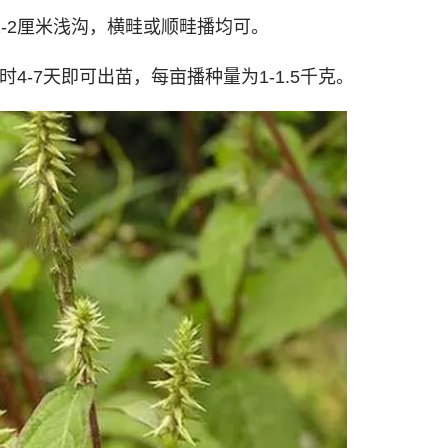
1-2厘米浅沟，横畦或顺畦播均可。
-7天即可出苗，每亩播种量为1-1.5千克。