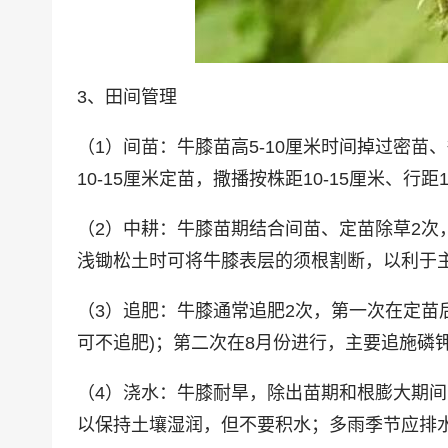
3、田间管理
（1）间苗：牛膝苗高5-10厘米时间掉过密苗
10-15厘米定苗，撒播按株距10-15厘米、行距1
（2）中耕：牛膝苗期结合间苗、定苗除草2次
浅锄松土时可将牛膝表层的须根割断，以利于
（3）追肥：牛膝通常追肥2次，第一次在定苗
可不追肥)；第二次在8月份进行，主要追施磷
（4）浇水：牛膝耐旱，除出苗期和根膨大期
以保持土壤湿润，但不要积水；多雨季节应排