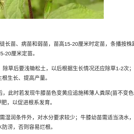
、徒长苗、病苗和弱苗，苗高15-20厘米时定苗，条播按株
5-20厘米定苗。
，除草后要浅锄松土，以后根据生长情况还应除草1-2次
主根生长、提高产量。
后，此时若发现牛膝苗色变黄应追施稀薄人粪尿(苗不变色
钾肥，以促进根系发育。
间需湿润条件外，对水分要求较少；牛膝幼苗需适当浇水
水防涝，否则容易烂根。