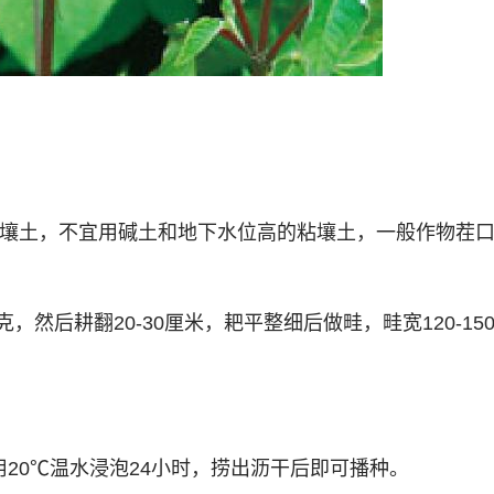
质壤土，不宜用碱土和地下水位高的粘壤土，一般作物茬
克，然后耕翻20-30厘米，耙平整细后做畦，畦宽120-15
用20℃温水浸泡24小时，捞出沥干后即可播种。